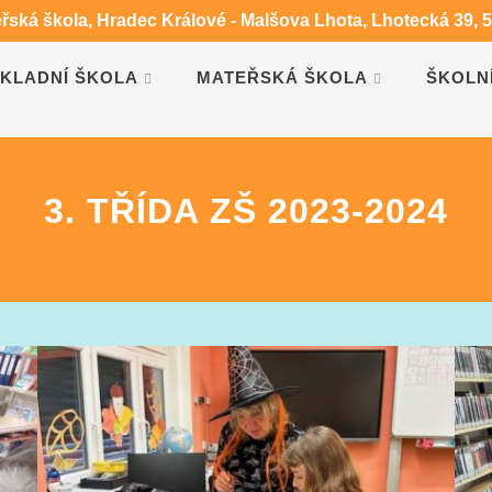
eřská škola, Hradec Králové - Malšova Lhota, Lhotecká 39, 
KLADNÍ ŠKOLA
MATEŘSKÁ ŠKOLA
ŠKOLN
HALLOWEENSKÝ DEN
3. TŘÍDA ZŠ 2023-2024