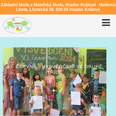
Základní škola a Mateřská škola, Hradec Králové - Malšova
Lhota, Lhotecká 39, 500 09 Hradec Králové
30. ČERVNA – VYSVĚDČENÍ VE DRUHÉ
TŘÍDĚ