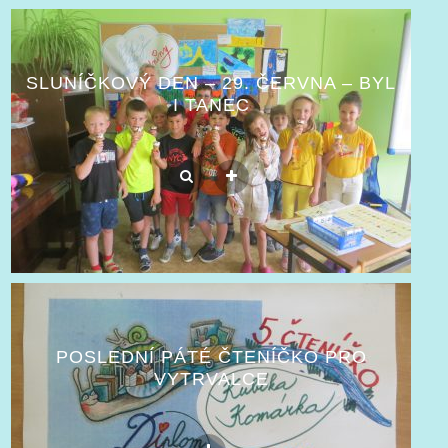
SLUNÍČKOVÝ DEN – 29. ČERVNA – BYL
I TANEC
POSLEDNÍ PÁTÉ ČTENÍČKO PRO
VYTRVALCE