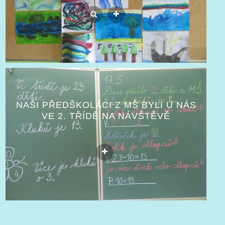
NAŠI PŘEDŠKOLÁCI Z MŠ BYLI U NÁS
VE 2. TŘÍDĚ NA NÁVŠTĚVĚ