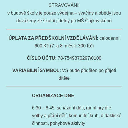
STRAVOVÁNÍ:
v budově školy je pouze výdejna – svačiny a obědy jsou
dováženy ze školní jídelny při MŠ Čajkovského
ÚPLATA ZA PŘEDŠKOLNÍ VZDĚLÁVÁNÍ:
celodenní
600 Kč (7. a 8. měsíc 300 Kč)
ČÍSLO ÚČTU:
78-7549370297/0100
VARIABILNÍ SYMBOL:
VS bude přidělen po přijetí
dítěte
ORGANIZACE DNE
6:30 – 8:45 scházení dětí, ranní hry dle
volby a přání dětí, komunitní kruh, didaktické
činnosti, pohybové aktivity