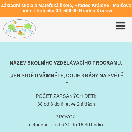
Základní škola a Mateřská škola, Hradec Králové - Malšova
Lhota, Lhotecká 39, 500 09 Hradec Králové
NÁZEV ŠKOLNÍHO VZDĚLÁVACÍHO PROGRAMU:
„JEN SI DĚTI VŠIMNĚTE, CO JE KRÁSY NA SVĚTĚ
!“
POČET ZAPSANÝCH DĚTÍ:
38 od 3 do 6 let ve 2 třídách
PROVOZ:
celodenní – od 6,30 do 16,30 hodin