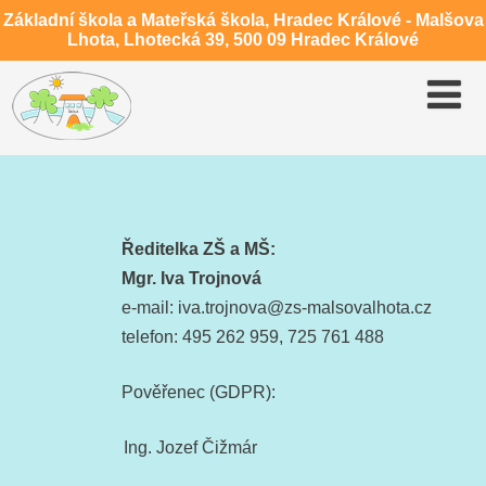
Základní škola a Mateřská škola, Hradec Králové - Malšova
Lhota, Lhotecká 39, 500 09 Hradec Králové
Ředitelka ZŠ a MŠ:
Mgr. Iva Trojnová
e-mail: iva.trojnova@zs-malsovalhota.cz
telefon: 495 262 959, 725 761 488
Pověřenec (GDPR):
Ing. Jozef Čižmár