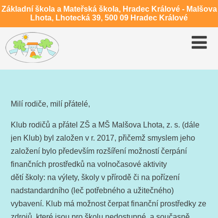
Základní škola a Mateřská škola, Hradec Králové - Malšova
Lhota, Lhotecká 39, 500 09 Hradec Králové
Milí rodiče, milí přátelé,
Klub rodičů a přátel ZŠ a MŠ Malšova Lhota, z. s. (dále
jen Klub) byl založen v r. 2017, přičemž smyslem jeho
založení bylo především rozšíření možností čerpání
finančních prostředků na volnočasové aktivity
dětí školy: na výlety, školy v přírodě či na pořízení
nadstandardního (leč potřebného a užitečného)
vybavení. Klub má možnost čerpat finanční prostředky ze
zdrojů, které jsou pro školu nedostupné, a současně