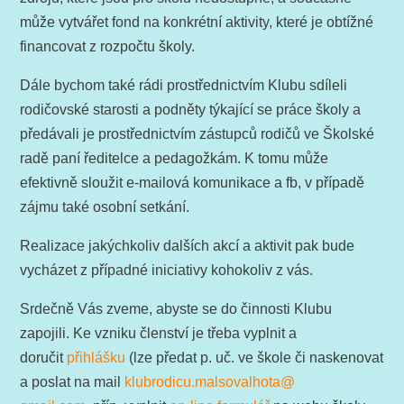
může vytvářet fond na konkrétní aktivity, které je obtížné
financovat z rozpočtu školy.
Dále bychom také rádi prostřednictvím Klubu sdíleli
rodičovské starosti a podněty týkající se práce školy a
předávali je prostřednictvím zástupců rodičů ve Školské
radě paní ředitelce a pedagožkám. K tomu může
efektivně sloužit e-mailová komunikace a fb, v případě
zájmu také osobní setkání.
Realizace jakýchkoliv dalších akcí a aktivit pak bude
vycházet z případné iniciativy kohokoliv z vás.
Srdečně Vás zveme, abyste se do činnosti Klubu
zapojili. Ke vzniku členství je třeba vyplnit a
doručit
přihlášku
(lze předat p. uč. ve škole či naskenovat
a poslat na mail
klubrodicu.malsovalhota@