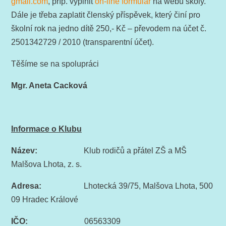
gmail.com
, příp. vyplnit
on-line formulář
na webu školy.
Dále je třeba zaplatit členský příspěvek, který činí pro
školní rok na jedno dítě 250,- Kč – převodem na účet č.
2501342729 / 2010 (transparentní účet).
Těšíme se na spolupráci
Mgr. Aneta Cacková
Informace o Klubu
Název:
Klub rodičů a přátel ZŠ a MŠ
Malšova Lhota, z. s.
Adresa:
Lhotecká 39/75, Malšova Lhota, 500
09 Hradec Králové
IČO:
06563309