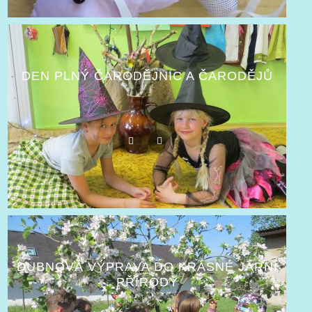
DEN PLNÝ ČARODĚJNIC A ČARODĚJŮ
DUBNOVÁ VÝPRAVA DO KRÁSNÉ JARNÍ
PŘÍRODY