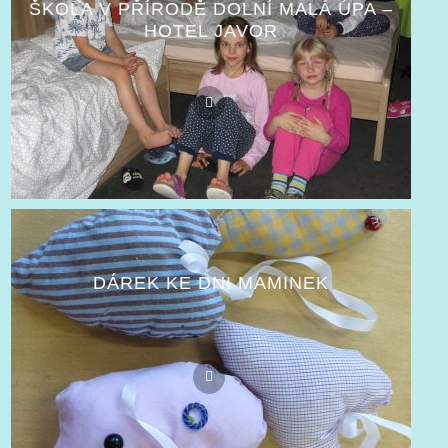
ŠKOLA V PŘÍRODĚ DOLNÍ MALÁ ÚPA –
HOTEL JAVOR
DÁREK KE DNI MAMINEK