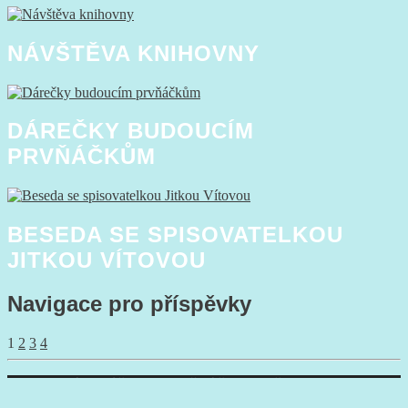
NÁVŠTĚVA KNIHOVNY
DÁREČKY BUDOUCÍM
PRVŇÁČKŮM
BESEDA SE SPISOVATELKOU
JITKOU VÍTOVOU
Navigace pro příspěvky
1
2
3
4
Na webu Základní škola a Mateřská škola Malšova Lhota
používáme redakční systém
WordPress