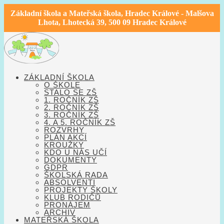
Základní škola a Mateřská škola, Hradec Králové - Malšova
Lhota, Lhotecká 39, 500 09 Hradec Králové
ZÁKLADNÍ ŠKOLA
O ŠKOLE
STALO SE ZŠ
1. ROČNÍK ZŠ
2. ROČNÍK ZŠ
3. ROČNÍK ZŠ
4. A 5. ROČNÍK ZŠ
ROZVRHY
PLÁN AKCÍ
KROUŽKY
KDO U NÁS UČÍ
DOKUMENTY
GDPR
ŠKOLSKÁ RADA
ABSOLVENTI
PROJEKTY ŠKOLY
KLUB RODIČŮ
PRONÁJEM
ARCHIV
MATEŘSKÁ ŠKOLA