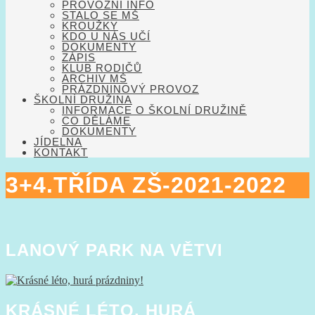
PROVOZNÍ INFO
STALO SE MŠ
KROUŽKY
KDO U NÁS UČÍ
DOKUMENTY
ZÁPIS
KLUB RODIČŮ
ARCHIV MŠ
PRÁZDNINOVÝ PROVOZ
ŠKOLNÍ DRUŽINA
INFORMACE O ŠKOLNÍ DRUŽINĚ
CO DĚLÁME
DOKUMENTY
JÍDELNA
KONTAKT
3+4.TŘÍDA ZŠ-2021-2022
LANOVÝ PARK NA VĚTVI
KRÁSNÉ LÉTO, HURÁ