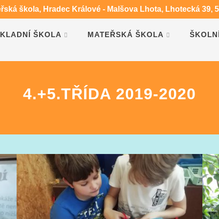
eřská škola, Hradec Králové - Malšova Lhota, Lhotecká 39, 
KLADNÍ ŠKOLA
MATEŘSKÁ ŠKOLA
ŠKOLN
KOLÁŽE VE DVOJICÍCH
N
4.+5.TŘÍDA 2019-2020
OVOCE DO ŠKOL