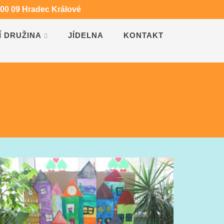
500 09 Hradec Králové
Í DRUŽINA
JÍDELNA
KONTAKT
AŠE VÝSLEDKY ZA 1.POLOLETÍ
VESELÍ KLAUNI