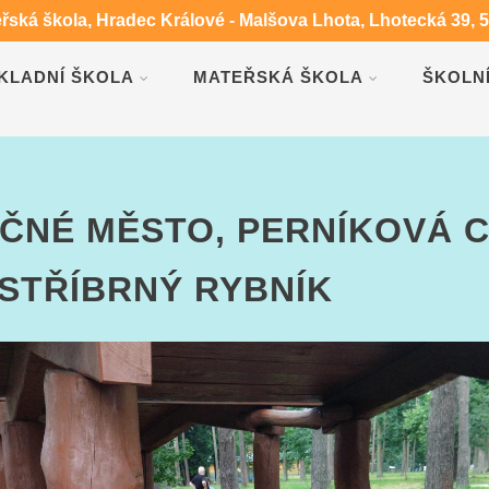
eřská škola, Hradec Králové - Malšova Lhota, Lhotecká 39, 
KLADNÍ ŠKOLA
MATEŘSKÁ ŠKOLA
ŠKOLN
EČNÉ MĚSTO, PERNÍKOVÁ 
 STŘÍBRNÝ RYBNÍK