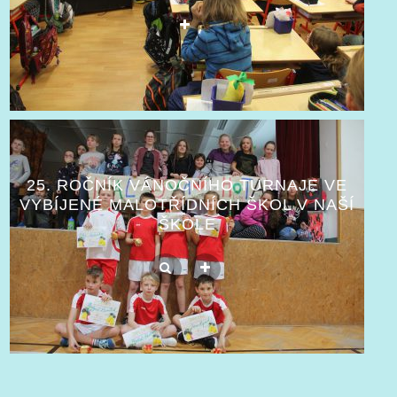
25. ROČNÍK VÁNOČNÍHO TURNAJE VE
VYBÍJENÉ MALOTŘÍDNÍCH ŠKOL V NAŠÍ
ŠKOLE