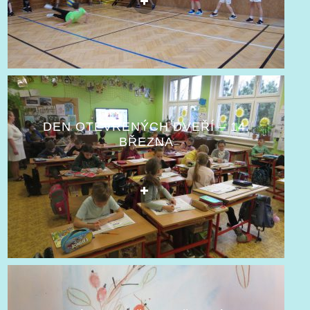
DEN OTEVŘENÝCH DVEŘÍ – 14.
BŘEZNA