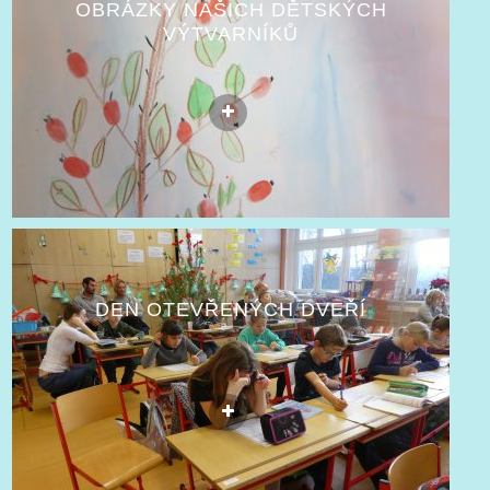
OBRÁZKY NAŠICH DĚTSKÝCH
VÝTVARNÍKŮ
DEN OTEVŘENÝCH DVEŘÍ