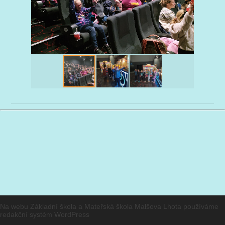
Na webu Základní škola a Mateřská škola Malšova Lhota používáme
redakční systém
WordPress