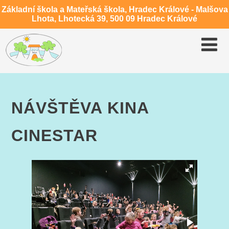
Základní škola a Mateřská škola, Hradec Králové - Malšova
Lhota, Lhotecká 39, 500 09 Hradec Králové
NÁVŠTĚVA KINA
CINESTAR