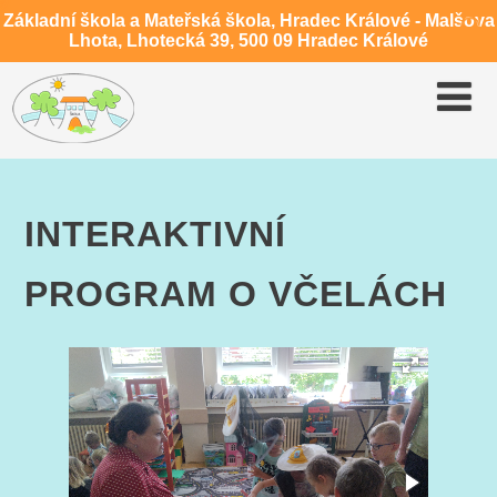
Základní škola a Mateřská škola, Hradec Králové - Malšova
Lhota, Lhotecká 39, 500 09 Hradec Králové
INTERAKTIVNÍ
PROGRAM O VČELÁCH