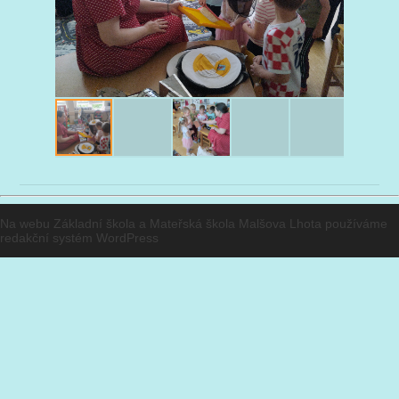
Na webu Základní škola a Mateřská škola Malšova Lhota používáme
redakční systém
WordPress