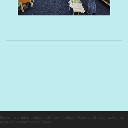
Na webu Základní škola a Mateřská škola Malšova Lhota používáme
redakční systém
WordPress