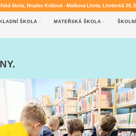
eřská škola, Hradec Králové - Malšova Lhota, Lhotecká 39, 
KLADNÍ ŠKOLA
MATEŘSKÁ ŠKOLA
ŠKOLN
NY.