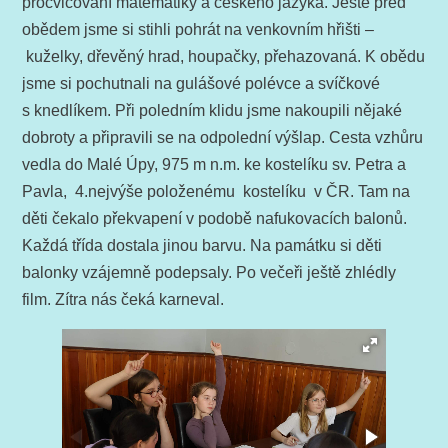
procvičování matematiky a českého jazyka. Ještě před
obědem jsme si stihli pohrát na venkovním hřišti –
kuželky, dřevěný hrad, houpačky, přehazovaná. K obědu
jsme si pochutnali na gulášové polévce a svíčkové
s knedlíkem. Při poledním klidu jsme nakoupili nějaké
dobroty a připravili se na odpolední výšlap. Cesta vzhůru
vedla do Malé Úpy, 975 m n.m. ke kostelíku sv. Petra a
Pavla, 4.nejvýše položenému kostelíku v ČR. Tam na
děti čekalo překvapení v podobě nafukovacích balonů.
Každá třída dostala jinou barvu. Na památku si děti
balonky vzájemně podepsaly. Po večeři ještě zhlédly
film. Zítra nás čeká karneval.