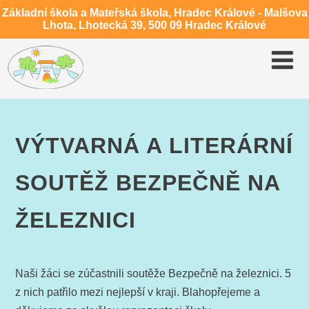
Základní škola a Mateřská škola, Hradec Králové - Malšova
Lhota, Lhotecká 39, 500 09 Hradec Králové
VÝTVARNÁ A LITERÁRNÍ
SOUTĚŽ BEZPEČNĚ NA
ŽELEZNICI
Naši žáci se zúčastnili soutěže Bezpečně na železnici. 5
z nich patřilo mezi nejlepší v kraji. Blahopřejeme a