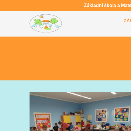
Základní škola a Mat
ZÁ
ČESKÝ JAZYK – SPRÁVNÉ DRŽE
TUŽKY PŘI PSANÍ
NÁVŠTĚVA KINA CINESTAR