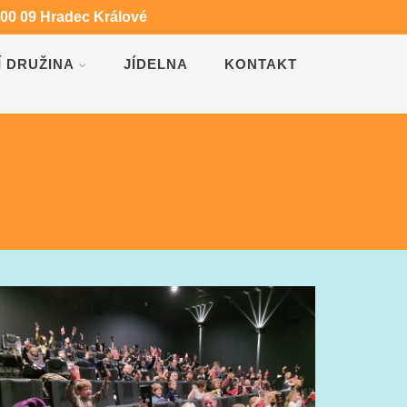
500 09 Hradec Králové
Í DRUŽINA
JÍDELNA
KONTAKT
NÁVŠTĚVA KINA CINESTAR
PŘÍVĚSEK NA KLÍČE