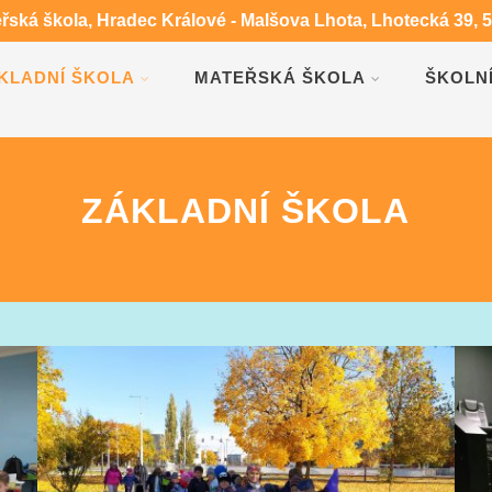
eřská škola, Hradec Králové - Malšova Lhota, Lhotecká 39, 
KLADNÍ ŠKOLA
MATEŘSKÁ ŠKOLA
ŠKOLN
NÍ
NÁVŠTĚVA KINA CINESTAR
ZÁKLADNÍ ŠKOLA
HALLOWEEN VE TŘÍDĚ